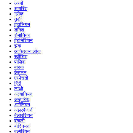
अरबी
आयरिश
ग्रीक
तुर्की
इटालियन
डॅनिश
रोमानियन
इंडोनेशियन
झेक
आफ्रिकन लोक
स्वीडिश
पोलिश
बास्क
कॅटलन
एस्पेरांतो
हिंदी
लाओ
अल्बानियन
अम्हारिक
आर्मेनियन
अझरबैजानी
बेलारशियन
बंगाली
बोस्नियन
बल्गेरियन