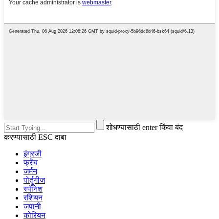
शोधण्यासाठी enter किंवा बंद
करण्यासाठी ESC दाबा
इंग्रजी
फ्रेंच
जर्मन
पोर्तुगीज
स्पॅनिश
रशियन
जपानी
कोरियन