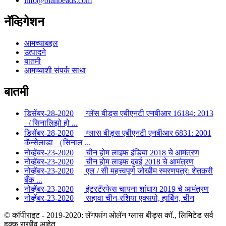
info@olanbeads.com
नॅव्हिगेशन
आमच्याबद्दल
उत्पादने
बातमी
आमच्याशी संपर्क साधा
बातमी
डिसेंबर-28-2020
ग्लॅस बीड्स एबीएनटी एनबीआर 16184: 2013
（सिनालिझो हो ...
डिसेंबर-28-2020
ग्लास बीड्स एबीएनटी एनबीआर 6831: 2001
कॅन्सेलाडा （सिनाल ...
नोव्हेंबर-23-2020
चीन होम लाइफ इंडिया 2018 चे आमंत्रण
नोव्हेंबर-23-2020
चीन होम लाइफ दुबई 2018 चे आमंत्रण
नोव्हेंबर-23-2020
एल / सी महत्त्वपूर्ण जोखीम स्मरणपत्र: शेतकरी
बँक ...
नोव्हेंबर-23-2020
इंटरटॅरफेस चायना शांघाय 2019 चे आमंत्रण
नोव्हेंबर-23-2020
सहावा चीन-रशिया एक्सपो, हार्बिन, चीन
© कॉपीराइट - 2019-2020: लँगफांग ओलॅन ग्लास बीड्स कॉ., लिमिटेड सर्व
हक्क राखीव आहेत.