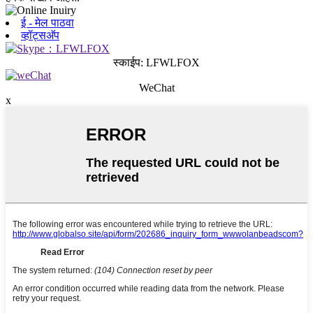
ई - मेल पाठवा
व्हॉट्सअ‍ॅप
स्काईप: LFWLFOX
WeChat
x