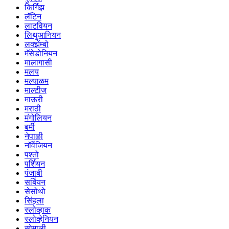
किर्गिझ
लॅटिन
लाटवियन
लिथुआनियन
लक्झेंम्बो
मॅसेडोनियन
मालागासी
मलय
मल्याळम
माल्टीज
माऊरी
मराठी
मंगोलियन
बर्मी
नेपाळी
नॉर्वेजियन
पश्तो
पर्शियन
पंजाबी
सर्बियन
सेसोथो
सिंहला
स्लोव्हाक
स्लोव्हेनियन
सोमाली