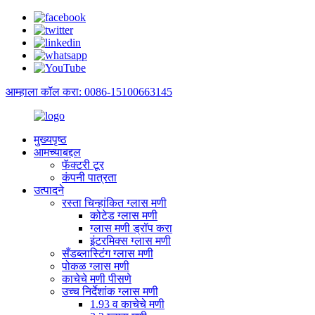
आम्हाला कॉल करा: 0086-15100663145
मुख्यपृष्ठ
आमच्याबद्दल
फॅक्टरी टूर
कंपनी पात्रता
उत्पादने
रस्ता चिन्हांकित ग्लास मणी
कोटेड ग्लास मणी
ग्लास मणी ड्रॉप करा
इंटरमिक्स ग्लास मणी
सँडब्लास्टिंग ग्लास मणी
पोकळ ग्लास मणी
काचेचे मणी पीसणे
उच्च निर्देशांक ग्लास मणी
1.93 व काचेचे मणी