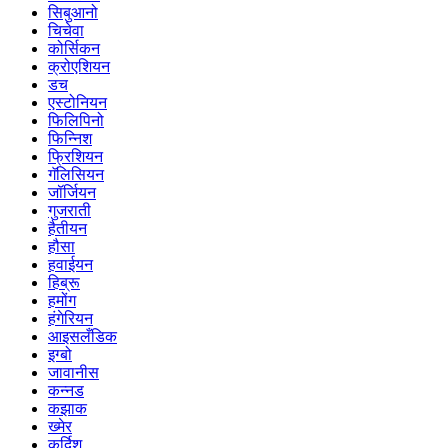
सिबुआनो
चिचेवा
कोर्सिकन
क्रोएशियन
डच
एस्टोनियन
फिलिपिनो
फिन्निश
फ्रिशियन
गॅलिसियन
जॉर्जियन
गुजराती
हैतीयन
हौसा
हवाईयन
हिब्रू
हमोंग
हंगेरियन
आइसलँडिक
इग्बो
जावानीस
कन्नड
कझाक
ख्मेर
कुर्दिश