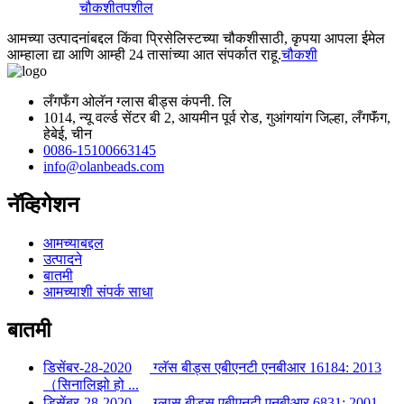
चौकशी
तपशील
आमच्या उत्पादनांबद्दल किंवा प्रिसेलिस्टच्या चौकशीसाठी, कृपया आपला ईमेल
आम्हाला द्या आणि आम्ही 24 तासांच्या आत संपर्कात राहू.
चौकशी
लँगफँग ओलॅन ग्लास बीड्स कंपनी. लि
1014, न्यू वर्ल्ड सेंटर बी 2, आयमीन पूर्व रोड, गुआंगयांग जिल्हा, लँगफॅंग,
हेबेई, चीन
0086-15100663145
info@olanbeads.com
नॅव्हिगेशन
आमच्याबद्दल
उत्पादने
बातमी
आमच्याशी संपर्क साधा
बातमी
डिसेंबर-28-2020
ग्लॅस बीड्स एबीएनटी एनबीआर 16184: 2013
（सिनालिझो हो ...
डिसेंबर-28-2020
ग्लास बीड्स एबीएनटी एनबीआर 6831: 2001