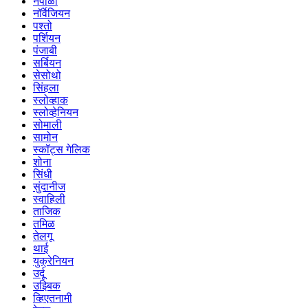
नेपाळी
नॉर्वेजियन
पश्तो
पर्शियन
पंजाबी
सर्बियन
सेसोथो
सिंहला
स्लोव्हाक
स्लोव्हेनियन
सोमाली
सामोन
स्कॉट्स गेलिक
शोना
सिंधी
सुंदानीज
स्वाहिली
ताजिक
तमिळ
तेलगू
थाई
युक्रेनियन
उर्दू
उझ्बिक
व्हिएतनामी