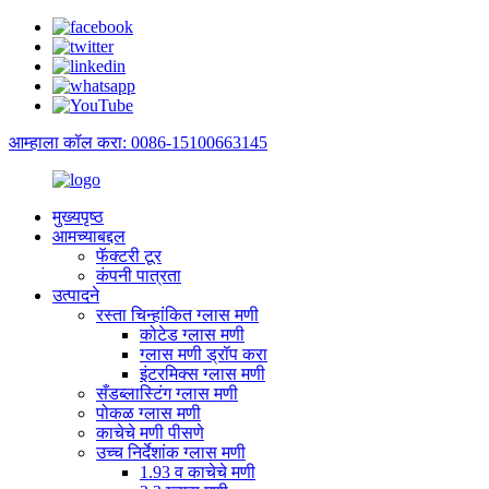
आम्हाला कॉल करा: 0086-15100663145
मुख्यपृष्ठ
आमच्याबद्दल
फॅक्टरी टूर
कंपनी पात्रता
उत्पादने
रस्ता चिन्हांकित ग्लास मणी
कोटेड ग्लास मणी
ग्लास मणी ड्रॉप करा
इंटरमिक्स ग्लास मणी
सँडब्लास्टिंग ग्लास मणी
पोकळ ग्लास मणी
काचेचे मणी पीसणे
उच्च निर्देशांक ग्लास मणी
1.93 व काचेचे मणी