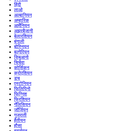
हिंदी
लाओ
अल्बानियन
अम्हारिक
आर्मेनियन
अझरबैजानी
बेलारशियन
बंगाली
बोस्नियन
बल्गेरियन
सिबुआनो
चिचेवा
कोर्सिकन
क्रोएशियन
डच
एस्टोनियन
फिलिपिनो
फिन्निश
फ्रिशियन
गॅलिसियन
जॉर्जियन
गुजराती
हैतीयन
हौसा
हवाईयन