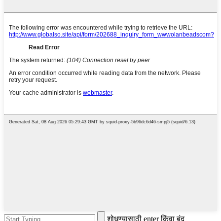
शोधण्यासाठी enter किंवा बंद