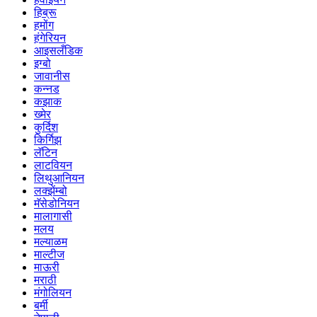
हिब्रू
हमोंग
हंगेरियन
आइसलँडिक
इग्बो
जावानीस
कन्नड
कझाक
ख्मेर
कुर्दिश
किर्गिझ
लॅटिन
लाटवियन
लिथुआनियन
लक्झेंम्बो
मॅसेडोनियन
मालागासी
मलय
मल्याळम
माल्टीज
माऊरी
मराठी
मंगोलियन
बर्मी