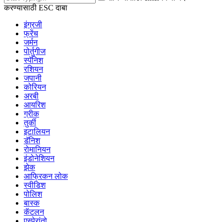
करण्यासाठी ESC दाबा
इंग्रजी
फ्रेंच
जर्मन
पोर्तुगीज
स्पॅनिश
रशियन
जपानी
कोरियन
अरबी
आयरिश
ग्रीक
तुर्की
इटालियन
डॅनिश
रोमानियन
इंडोनेशियन
झेक
आफ्रिकन लोक
स्वीडिश
पोलिश
बास्क
कॅटलन
एस्पेरांतो