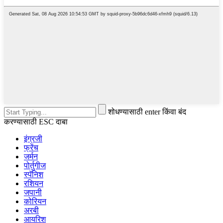
शोधण्यासाठी enter किंवा बंद
करण्यासाठी ESC दाबा
इंग्रजी
फ्रेंच
जर्मन
पोर्तुगीज
स्पॅनिश
रशियन
जपानी
कोरियन
अरबी
आयरिश