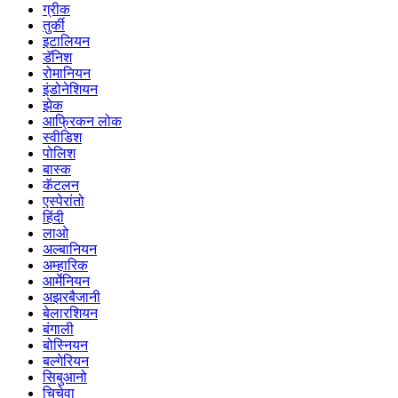
ग्रीक
तुर्की
इटालियन
डॅनिश
रोमानियन
इंडोनेशियन
झेक
आफ्रिकन लोक
स्वीडिश
पोलिश
बास्क
कॅटलन
एस्पेरांतो
हिंदी
लाओ
अल्बानियन
अम्हारिक
आर्मेनियन
अझरबैजानी
बेलारशियन
बंगाली
बोस्नियन
बल्गेरियन
सिबुआनो
चिचेवा