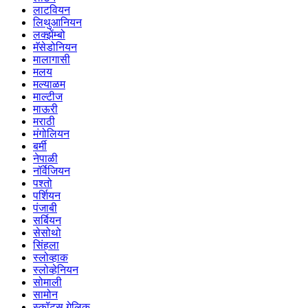
लाटवियन
लिथुआनियन
लक्झेंम्बो
मॅसेडोनियन
मालागासी
मलय
मल्याळम
माल्टीज
माऊरी
मराठी
मंगोलियन
बर्मी
नेपाळी
नॉर्वेजियन
पश्तो
पर्शियन
पंजाबी
सर्बियन
सेसोथो
सिंहला
स्लोव्हाक
स्लोव्हेनियन
सोमाली
सामोन
स्कॉट्स गेलिक