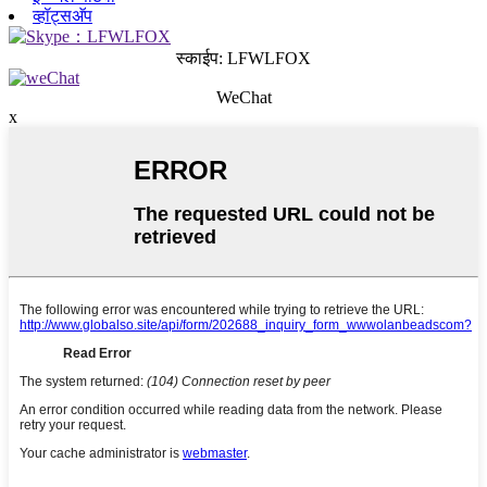
व्हॉट्सअ‍ॅप
स्काईप: LFWLFOX
WeChat
x