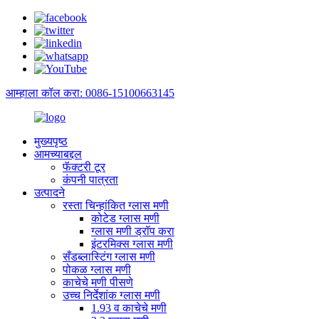
आम्हाला कॉल करा: 0086-15100663145
मुख्यपृष्ठ
आमच्याबद्दल
फॅक्टरी टूर
कंपनी पात्रता
उत्पादने
रस्ता चिन्हांकित ग्लास मणी
कोटेड ग्लास मणी
ग्लास मणी ड्रॉप करा
इंटरमिक्स ग्लास मणी
सँडब्लास्टिंग ग्लास मणी
पोकळ ग्लास मणी
काचेचे मणी पीसणे
उच्च निर्देशांक ग्लास मणी
1.93 व काचेचे मणी