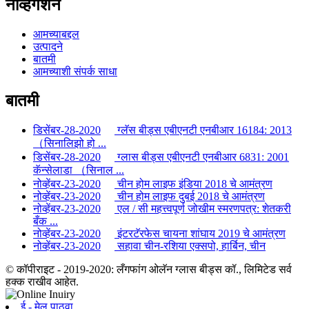
नॅव्हिगेशन
आमच्याबद्दल
उत्पादने
बातमी
आमच्याशी संपर्क साधा
बातमी
डिसेंबर-28-2020
ग्लॅस बीड्स एबीएनटी एनबीआर 16184: 2013
（सिनालिझो हो ...
डिसेंबर-28-2020
ग्लास बीड्स एबीएनटी एनबीआर 6831: 2001
कॅन्सेलाडा （सिनाल ...
नोव्हेंबर-23-2020
चीन होम लाइफ इंडिया 2018 चे आमंत्रण
नोव्हेंबर-23-2020
चीन होम लाइफ दुबई 2018 चे आमंत्रण
नोव्हेंबर-23-2020
एल / सी महत्त्वपूर्ण जोखीम स्मरणपत्र: शेतकरी
बँक ...
नोव्हेंबर-23-2020
इंटरटॅरफेस चायना शांघाय 2019 चे आमंत्रण
नोव्हेंबर-23-2020
सहावा चीन-रशिया एक्सपो, हार्बिन, चीन
© कॉपीराइट - 2019-2020: लँगफांग ओलॅन ग्लास बीड्स कॉ., लिमिटेड सर्व
हक्क राखीव आहेत.
ई - मेल पाठवा