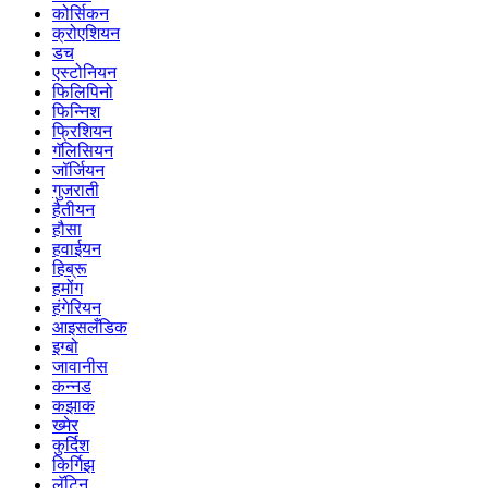
कोर्सिकन
क्रोएशियन
डच
एस्टोनियन
फिलिपिनो
फिन्निश
फ्रिशियन
गॅलिसियन
जॉर्जियन
गुजराती
हैतीयन
हौसा
हवाईयन
हिब्रू
हमोंग
हंगेरियन
आइसलँडिक
इग्बो
जावानीस
कन्नड
कझाक
ख्मेर
कुर्दिश
किर्गिझ
लॅटिन