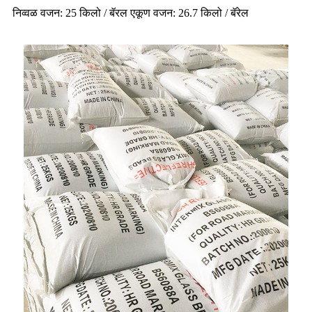
निव्वळ वजन: 25 किलो / बॅरल एकूण वजन: 26.7 किलो / बॅरेल