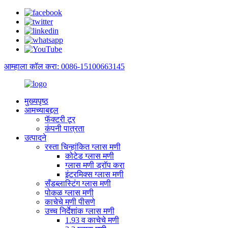
आम्हाला कॉल करा: 0086-15100663145
मुख्यपृष्ठ
आमच्याबद्दल
फॅक्टरी टूर
कंपनी पात्रता
उत्पादने
रस्ता चिन्हांकित ग्लास मणी
कोटेड ग्लास मणी
ग्लास मणी ड्रॉप करा
इंटरमिक्स ग्लास मणी
सँडब्लास्टिंग ग्लास मणी
पोकळ ग्लास मणी
काचेचे मणी पीसणे
उच्च निर्देशांक ग्लास मणी
1.93 व काचेचे मणी