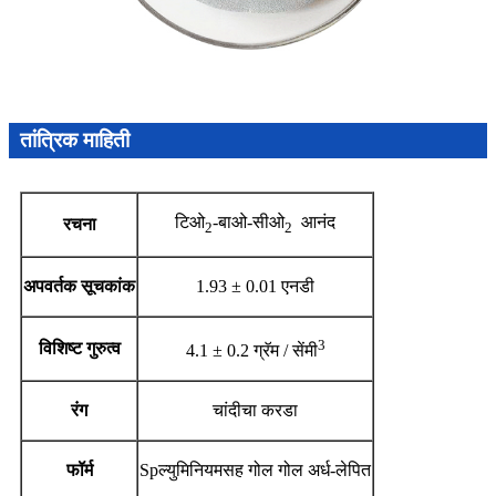
तांत्रिक माहिती
टिओ
-बाओ-सीओ
आनंद
रचना
2
2
अपवर्तक सूचकांक
1.93 ± 0.01 एनडी
3
विशिष्ट गुरुत्व
4.1 ± 0.2 ग्रॅम / सेंमी
रंग
चांदीचा करडा
फॉर्म
Spल्युमिनियमसह गोल गोल अर्ध-लेपित