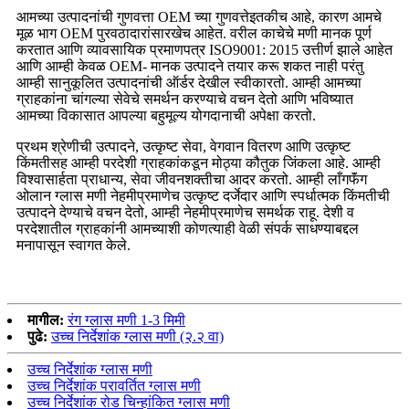
आमच्या उत्पादनांची गुणवत्ता OEM च्या गुणवत्तेइतकीच आहे, कारण आमचे
मूळ भाग OEM पुरवठादारांसारखेच आहेत. वरील काचेचे मणी मानक पूर्ण
करतात आणि व्यावसायिक प्रमाणपत्र ISO9001: 2015 उत्तीर्ण झाले आहेत
आणि आम्ही केवळ OEM- मानक उत्पादने तयार करू शकत नाही परंतु
आम्ही सानुकूलित उत्पादनांची ऑर्डर देखील स्वीकारतो. आम्ही आमच्या
ग्राहकांना चांगल्या सेवेचे समर्थन करण्याचे वचन देतो आणि भविष्यात
आमच्या विकासात आपल्या बहुमूल्य योगदानाची अपेक्षा करतो.
प्रथम श्रेणीची उत्पादने, उत्कृष्ट सेवा, वेगवान वितरण आणि उत्कृष्ट
किंमतीसह आम्ही परदेशी ग्राहकांकडून मोठ्या कौतुक जिंकला आहे. आम्ही
विश्वासार्हता प्राधान्य, सेवा जीवनशक्तीचा आदर करतो. आम्ही लाँगफॅंग
ओलान ग्लास मणी नेहमीप्रमाणेच उत्कृष्ट दर्जेदार आणि स्पर्धात्मक किंमतीची
उत्पादने देण्याचे वचन देतो, आम्ही नेहमीप्रमाणेच समर्थक राहू. देशी व
परदेशातील ग्राहकांनी आमच्याशी कोणत्याही वेळी संपर्क साधण्याबद्दल
मनापासून स्वागत केले.
मागील:
रंग ग्लास मणी 1-3 मिमी
पुढे:
उच्च निर्देशांक ग्लास मणी (२.२ वा)
उच्च निर्देशांक ग्लास मणी
उच्च निर्देशांक परावर्तित ग्लास मणी
उच्च निर्देशांक रोड चिन्हांकित ग्लास मणी