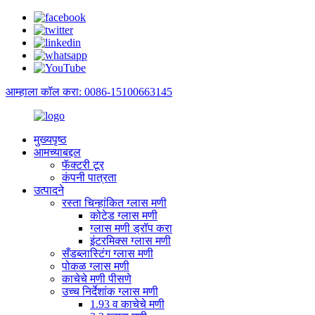
आम्हाला कॉल करा: 0086-15100663145
मुख्यपृष्ठ
आमच्याबद्दल
फॅक्टरी टूर
कंपनी पात्रता
उत्पादने
रस्ता चिन्हांकित ग्लास मणी
कोटेड ग्लास मणी
ग्लास मणी ड्रॉप करा
इंटरमिक्स ग्लास मणी
सँडब्लास्टिंग ग्लास मणी
पोकळ ग्लास मणी
काचेचे मणी पीसणे
उच्च निर्देशांक ग्लास मणी
1.93 व काचेचे मणी