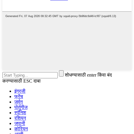
शोधण्यासाठी enter किंवा बंद
करण्यासाठी ESC दाबा
इंग्रजी
फ्रेंच
जर्मन
पोर्तुगीज
स्पॅनिश
रशियन
जपानी
कोरियन