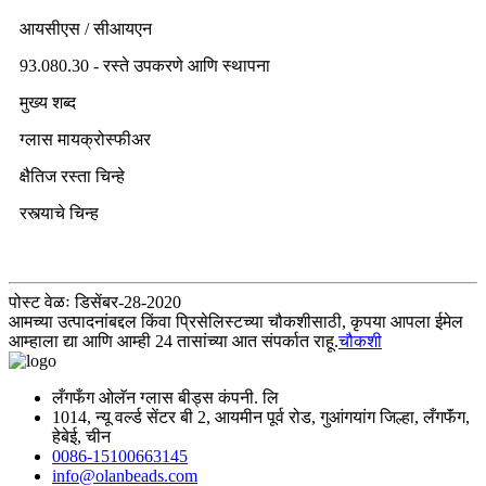
आयसीएस / सीआयएन
93.080.30 - रस्ते उपकरणे आणि स्थापना
मुख्य शब्द
ग्लास मायक्रोस्फीअर
क्षैतिज रस्ता चिन्हे
रस्त्याचे चिन्ह
पोस्ट वेळः डिसेंबर-28-2020
आमच्या उत्पादनांबद्दल किंवा प्रिसेलिस्टच्या चौकशीसाठी, कृपया आपला ईमेल
आम्हाला द्या आणि आम्ही 24 तासांच्या आत संपर्कात राहू.
चौकशी
लँगफँग ओलॅन ग्लास बीड्स कंपनी. लि
1014, न्यू वर्ल्ड सेंटर बी 2, आयमीन पूर्व रोड, गुआंगयांग जिल्हा, लँगफॅंग,
हेबेई, चीन
0086-15100663145
info@olanbeads.com