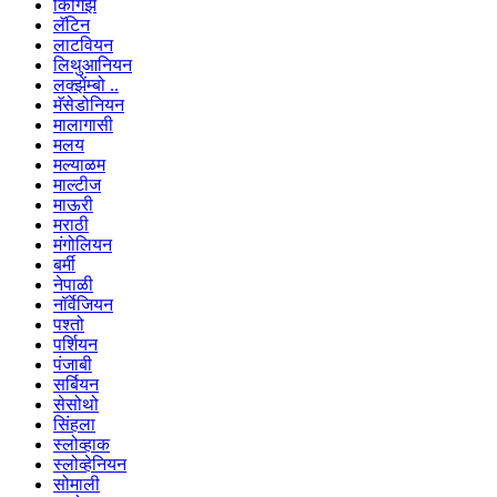
किर्गिझ
लॅटिन
लाटवियन
लिथुआनियन
लक्झेंम्बो ..
मॅसेडोनियन
मालागासी
मलय
मल्याळम
माल्टीज
माऊरी
मराठी
मंगोलियन
बर्मी
नेपाळी
नॉर्वेजियन
पश्तो
पर्शियन
पंजाबी
सर्बियन
सेसोथो
सिंहला
स्लोव्हाक
स्लोव्हेनियन
सोमाली