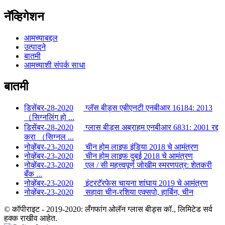
नॅव्हिगेशन
आमच्याबद्दल
उत्पादने
बातमी
आमच्याशी संपर्क साधा
बातमी
डिसेंबर-28-2020
ग्लॅस बीड्स एबीएनटी एनबीआर 16184: 2013
（सिग्नलिंग हो ...
डिसेंबर-28-2020
ग्लास बीड्स अब्राहम एनबीआर 6831: 2001 रद्द
करा （सिग्नल ...
नोव्हेंबर-23-2020
चीन होम लाइफ इंडिया 2018 चे आमंत्रण
नोव्हेंबर-23-2020
चीन होम लाइफ दुबई 2018 चे आमंत्रण
नोव्हेंबर-23-2020
एल / सी महत्त्वपूर्ण जोखीम स्मरणपत्र: शेतकरी
बँक ...
नोव्हेंबर-23-2020
इंटरटॅरफेस चायना शांघाय 2019 चे आमंत्रण
नोव्हेंबर-23-2020
सहावा चीन-रशिया एक्सपो, हार्बिन, चीन
© कॉपीराइट - 2019-2020: लँगफांग ओलॅन ग्लास बीड्स कॉ., लिमिटेड सर्व
हक्क राखीव आहेत.