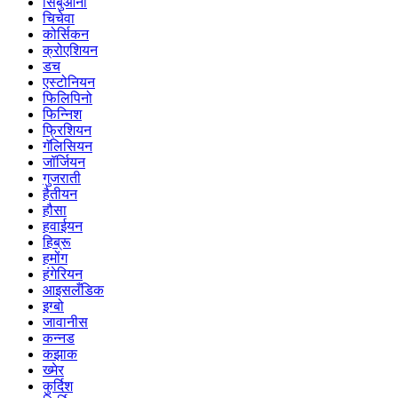
सिबुआनो
चिचेवा
कोर्सिकन
क्रोएशियन
डच
एस्टोनियन
फिलिपिनो
फिन्निश
फ्रिशियन
गॅलिसियन
जॉर्जियन
गुजराती
हैतीयन
हौसा
हवाईयन
हिब्रू
हमोंग
हंगेरियन
आइसलँडिक
इग्बो
जावानीस
कन्नड
कझाक
ख्मेर
कुर्दिश