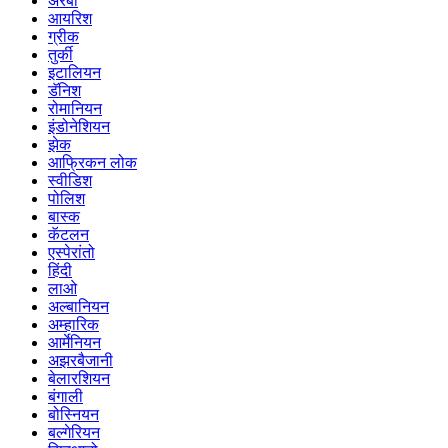
अरबी
आयरिश
ग्रीक
तुर्की
इटालियन
डॅनिश
रोमानियन
इंडोनेशियन
झेक
आफ्रिकन लोक
स्वीडिश
पोलिश
बास्क
कॅटलन
एस्पेरांतो
हिंदी
लाओ
अल्बानियन
अम्हारिक
आर्मेनियन
अझरबैजानी
बेलारशियन
बंगाली
बोस्नियन
बल्गेरियन