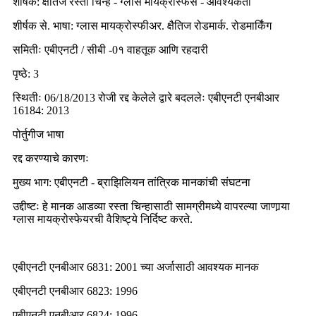
शीर्षक: क्षैतिज रस्ता चिन्हे - ग्लास मायक्रोस्फेर्स - आवश्यकता
शीर्षक से. भाषा: ग्लास मायक्रोस्फीअर. क्षैतिज रोडमार्क. रोडमार्किंग
समितीः एबीएनटी / सीबी -0१ वाहतूक आणि रहदारी
पृष्ठे: 3
स्थितीः 06/18/2013 रोजी रद्द केलेले द्वारे बदललेः एबीएनटी एनबीआर
16184: 2013
पोर्तुगीज भाषा
रद्द करण्याचे कारणः
मुख्य भाग: एबीएनटी - ब्राझिलियन तांत्रिक मानकांची संघटना
उद्दीष्टः हे मानक आडव्या रस्ता चिन्हासाठी सामग्रीमध्ये वापरल्या जाणार्‍या
ग्लास मायक्रोस्फेयरची वैशिष्ट्ये निर्दिष्ट करते.
एबीएनटी एनबीआर 6831: 2001 च्या अर्जासाठी आवश्यक मानक
एबीएनटी एनबीआर 6823: 1996
एबीएनटी एनबीआर 6824: 1996