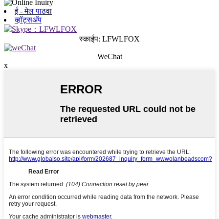
ई - मेल पाठवा
व्हॉट्सअ‍ॅप
स्काईप: LFWLFOX
WeChat
x